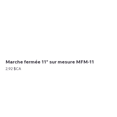
Marche fermée 11" sur mesure MFM-11
Prix
2,92 $CA