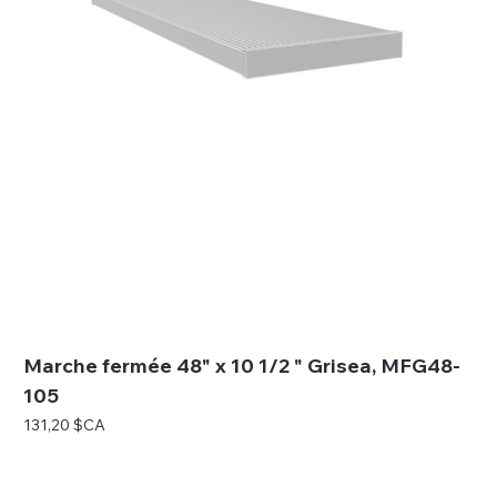
Marche fermée 48" x 10 1/2 " Grisea, MFG48-
105
Prix
131,20 $CA