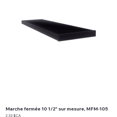
Marche fermée 10 1/2" sur mesure, MFM-105
Prix
2,33 $CA