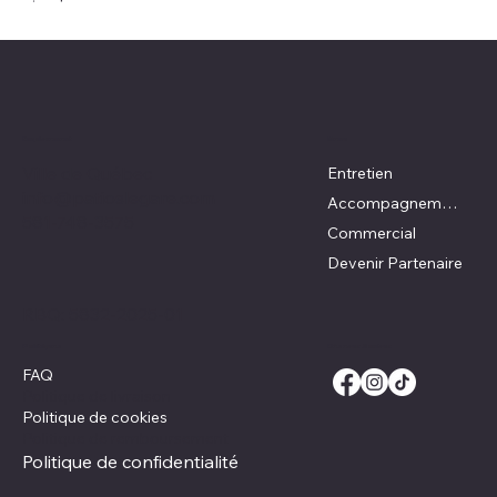
Emplacement
Menu
Ville de Québec
Entretien
info@patioslegare.com
Accompagnement DIY
581-748-3575
Commercial
Devenir Partenaire
RBQ:
5832-2025-01
Réseaux Sociaux
Politiques
FAQ
Politique de livraison
Politique de cookies
Politique de remboursement
Politique de confidentialité