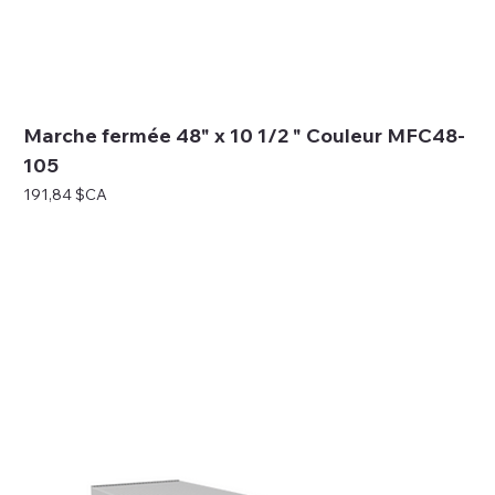
Marche fermée 48" x 10 1/2 " Couleur MFC48-
105
Prix
191,84 $CA