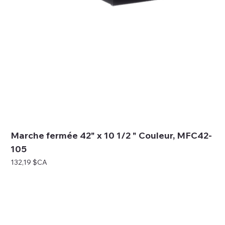
Marche fermée 42" x 10 1/2 " Couleur, MFC42-
105
Prix
132,19 $CA