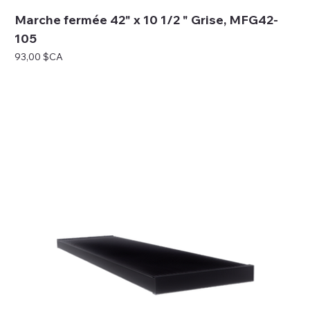
Marche fermée 42" x 10 1/2 " Grise, MFG42-
105
Prix
93,00 $CA