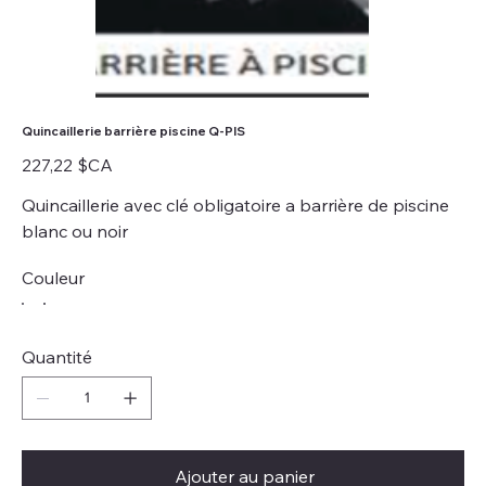
Quincaillerie barrière piscine Q-PIS
Prix
227,22 $CA
Quincaillerie avec clé obligatoire a barrière de piscine
blanc ou noir
Couleur
Quantité
Ajouter au panier