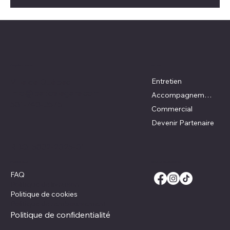
Emplacement
Menu
Ville de Québec
Entretien
info@patioslegare.com
Accompagnement DIY
581-748-3575
Commercial
Devenir Partenaire
RBQ:
5832-2025-01
Réseaux Sociaux
Politiques
FAQ
Politique de livraison
Politique de cookies
Politique de remboursement
Politique de confidentialité