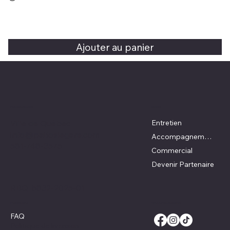
Ajouter au panier
Emplacement
Menu
Ville de Québec
Entretien
info@patioslegare.com
Accompagnement DIY
581-748-3575
Commercial
Devenir Partenaire
RBQ:
5832-2025-01
Réseaux Sociaux
Politiques
FAQ
Politique de livraison