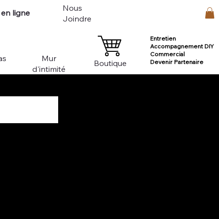
Nous
en ligne
Connexion
Joindre
Entretien
Accompagnement DIY
Commercial
as
Mur
Devenir Partenaire
Boutique
d'intimité