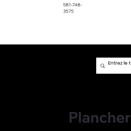
581-748-
3575
Plancher