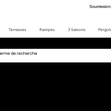
Soumission 
Terrasses
Rampes
3 Saisons
Pergol