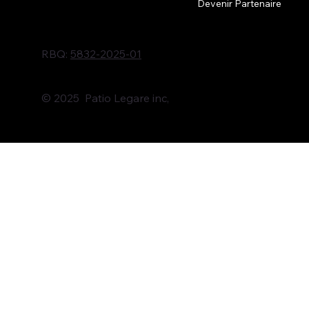
Devenir Partenaire
RBQ:
5832-2025-01
© 2025 Patio Legare inc,