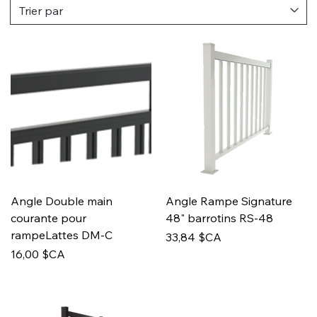
Angle Double main
Angle Rampe Signature
courante pour
48" barrotins RS-48
rampeLattes DM-C
Prix
33,84 $CA
Prix
16,00 $CA