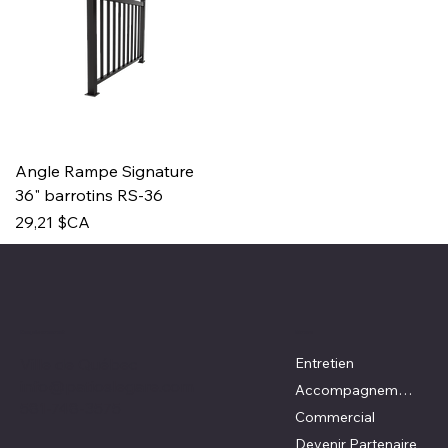
Angle Rampe Signature
36" barrotins RS-36
Prix
29,21 $CA
Emplacement
Menu
Ville de Québec
Entretien
info@patioslegare.com
Accompagnement DIY
581-748-3575
Commercial
Devenir Partenaire