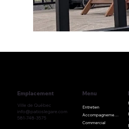
Emplacement
Menu
Ville de Québec
Entretien
info@patioslegare.com
Accompagnement DIY
581-748-3575
Commercial