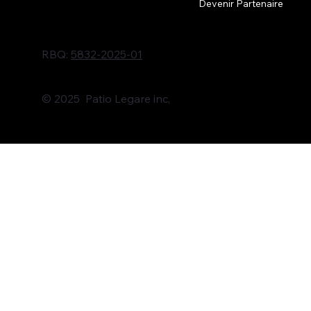
Devenir Partenaire
RBQ:
5832-2025-01
© 2025 Patio Legare inc,