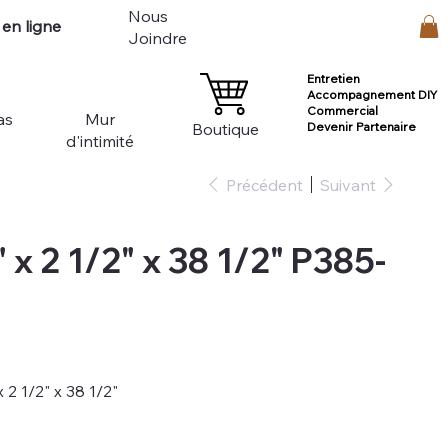
Nous
en ligne
Connexion
Joindre
Entretien
Accompagnement DIY
Commercial
as
Mur
Devenir Partenaire
Boutique
d'intimité
Précédent
Suivant
 x 2 1/2" x 38 1/2" P385-
 2 1/2" x 38 1/2"